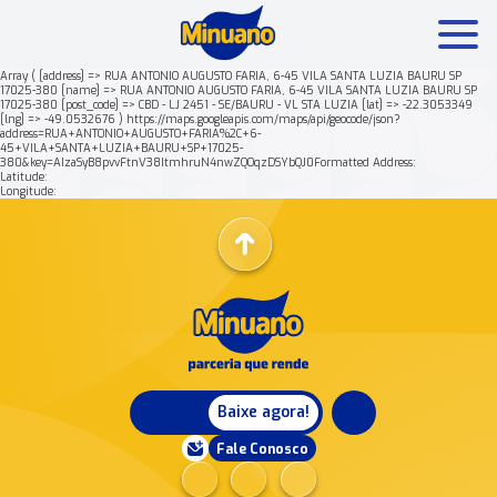
Array ( [address] => RUA ANTONIO AUGUSTO FARIA, 6-45 VILA SANTA LUZIA BAURU SP
17025-380 [name] => RUA ANTONIO AUGUSTO FARIA, 6-45 VILA SANTA LUZIA BAURU SP
17025-380 [post_code] => CBD - LJ 2451 - SE/BAURU - VL STA LUZIA [lat] => -22.3053349
Mais buscados:
Produtos
Minuano Rende +
[lng] => -49.0532676 ) https://maps.googleapis.com/maps/api/geocode/json?
address=RUA+ANTONIO+AUGUSTO+FARIA%2C+6-
45+VILA+SANTA+LUZIA+BAURU+SP+17025-
380&key=AIzaSyB8pvvFtnV38ItmhruN4nwZQOqzDSYbQJ0Formatted Address:
Nossa história
Latitude:
Longitude:
Baixe agora!
Fale Conosco