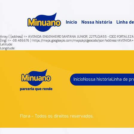
Mais 
Início
Nossa história
Linha d
Min
Array ( [address] => AVENIDA ENGENHEIRO SANTANA JUNIOR, 2277LOJA55 - COCO FORTALEZA 
[lng] => -38.486676 ) https://maps.googleapis.com/maps/api/geocode/json?address
Latitude:
Longitude:
Início
Nossa história
Linha de p
Flora – Todos os direitos reservados.