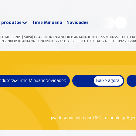
buscados:
Produtos
e produtos
Time Minuano
Novidades
uano Rende +
Nossa história
CE 60192-205 [name] => AVENIDA ENGENHEIRO SANTANA JUNIOR, 2277LOJA55 - COCO FORTALEZ
=AVENIDA+ENGENHEIRO+SANTANA+JUNIOR%2C+2277LOJA55+-++COCO+FORTALEZA+CE+60192-205&
rodutos
Time Minuano
Novidades
Baixe agora!
Desenvolvido por OKN Technology Age