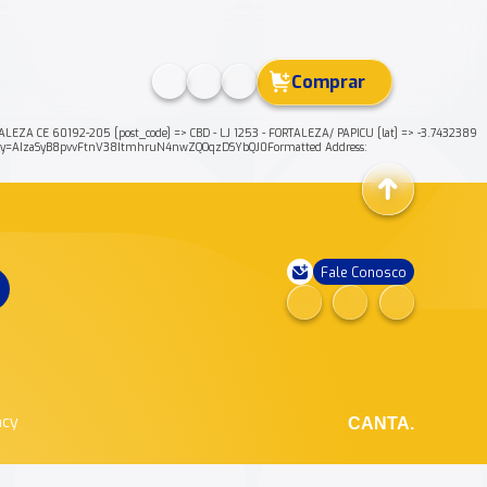
Comprar
A CE 60192-205 [post_code] => CBD - LJ 1253 - FORTALEZA/ PAPICU [lat] => -3.7432389
key=AIzaSyB8pvvFtnV38ItmhruN4nwZQOqzDSYbQJ0Formatted Address:
Fale Conosco
ncy
CANTA.