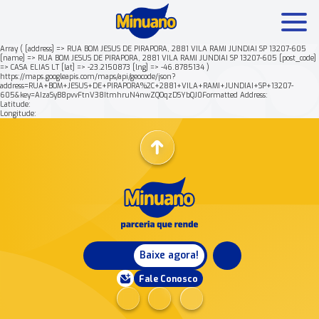
Array ( [address] => RUA BOM JESUS DE PIRAPORA, 2881 VILA RAMI JUNDIAI SP 13207-605
[name] => RUA BOM JESUS DE PIRAPORA, 2881 VILA RAMI JUNDIAI SP 13207-605 [post_code]
=> CASA ELIAS LT [lat] => -23.2150873 [lng] => -46.8785134 )
Mais buscados:
Produtos
Minuano Rende +
https://maps.googleapis.com/maps/api/geocode/json?
address=RUA+BOM+JESUS+DE+PIRAPORA%2C+2881+VILA+RAMI+JUNDIAI+SP+13207-
605&key=AIzaSyB8pvvFtnV38ItmhruN4nwZQOqzDSYbQJ0Formatted Address:
Latitude:
Nossa história
Longitude:
Baixe agora!
Fale Conosco