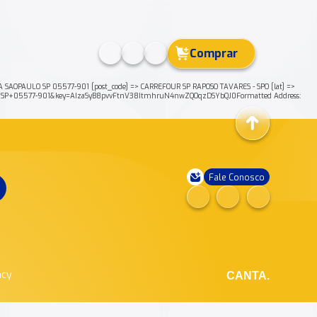
Comprar
SAOPAULO SP 05577-901 [post_code] => CARREFOUR SP RAPOSO TAVARES - SPO [lat] =>
LO+SP+05577-901&key=AIzaSyB8pvvFtnV38ItmhruN4nwZQOqzDSYbQJ0Formatted Address:
Fale Conosco
ncy
CANTA.