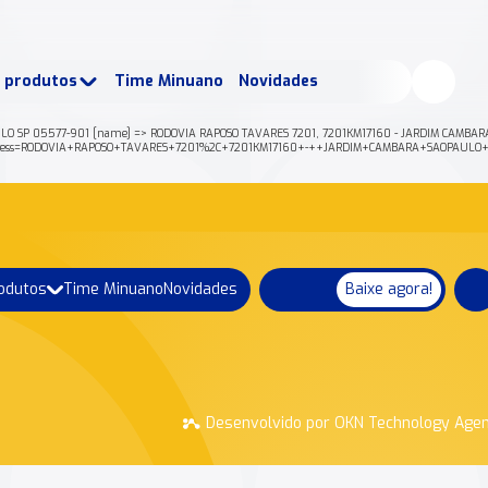
buscados:
Produtos
e produtos
Time Minuano
Novidades
uano Rende +
Nossa história
ULO SP 05577-901 [name] => RODOVIA RAPOSO TAVARES 7201, 7201KM17160 - JARDIM CAMBARA 
json?address=RODOVIA+RAPOSO+TAVARES+7201%2C+7201KM17160+-++JARDIM+CAMBARA+SAOPAU
rodutos
Time Minuano
Novidades
Baixe agora!
Desenvolvido por OKN Technology Age