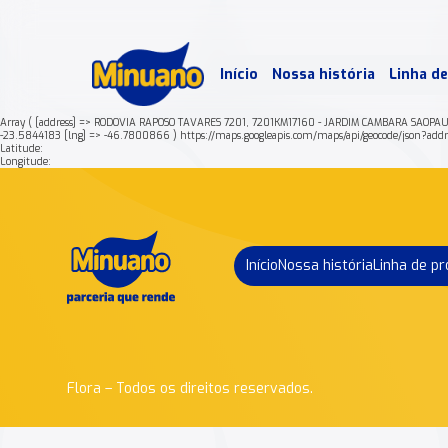
Mais 
Início
Nossa história
Linha d
Min
Array ( [address] => RODOVIA RAPOSO TAVARES 7201, 7201KM17160 - JARDIM CAMBARA SAOPA
-23.5844183 [lng] => -46.7800866 ) https://maps.googleapis.com/maps/api/geocode/
Latitude:
Longitude:
Início
Nossa história
Linha de p
Flora – Todos os direitos reservados.