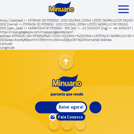
Array ( [address] => ESTRADA DO PESSEGO, 1200 COLONIA (ZONA LESTE) SAOPAULO SP 08260-
000 [name] => ESTRADA DO PESSEGO, 1200 COLONIA (ZONA LESTE) SAOPAULO SP 08260-
000 [post_code] => CARREFOUR SP PESSEGO - SPE [lat] => -23.5692017 [lng] => -46.4456137 )
Mais buscados:
Produtos
Minuano Rende +
https://maps.googleapis.com/maps/api/geocode/json?
address=ESTRADA+DO+PESSEGO%2C+1200+COLONIA+%28ZONA+LESTE%29+SAOPAULO+SP+
000&key=AIzaSyB8pvvFtnV38ItmhruN4nwZQOqzDSYbQJ0Formatted Address:
Latitude:
Nossa história
Longitude:
Baixe agora!
Fale Conosco