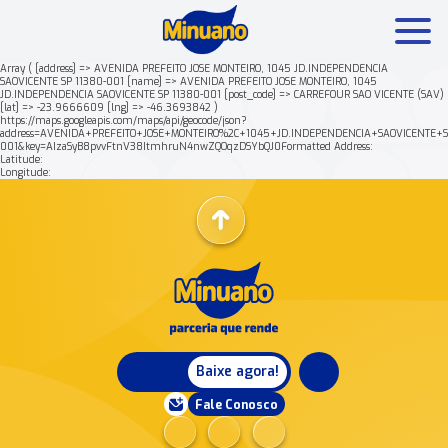
Array ( [address] => AVENIDA PREFEITO JOSE MONTEIRO, 1045 JD.INDEPENDENCIA
SAOVICENTE SP 11380-001 [name] => AVENIDA PREFEITO JOSE MONTEIRO, 1045
JD.INDEPENDENCIA SAOVICENTE SP 11380-001 [post_code] => CARREFOUR SAO VICENTE (SAV)
Mais buscados:
Produtos
Minuano Rende +
[lat] => -23.9666609 [lng] => -46.3693842 )
https://maps.googleapis.com/maps/api/geocode/json?
address=AVENIDA+PREFEITO+JOSE+MONTEIRO%2C+1045+JD.INDEPENDENCIA+SAOVICENTE+S
001&key=AIzaSyB8pvvFtnV38ItmhruN4nwZQOqzDSYbQJ0Formatted Address:
Nossa história
Latitude:
Longitude:
Baixe agora!
Fale Conosco