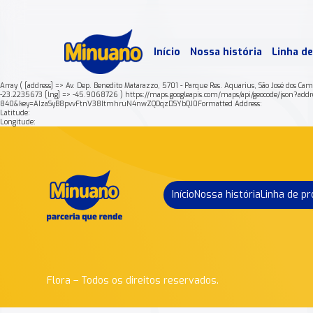
Mais 
Início
Nossa história
Linha d
Min
Array ( [address] => Av. Dep. Benedito Matarazzo, 5701 - Parque Res. Aquarius, São José dos C
-23.2235673 [lng] => -45.9068726 ) https://maps.googleapis.com/maps/api/geocode/js
840&key=AIzaSyB8pvvFtnV38ItmhruN4nwZQOqzDSYbQJ0Formatted Address:
Latitude:
Longitude:
Início
Nossa história
Linha de p
Flora – Todos os direitos reservados.