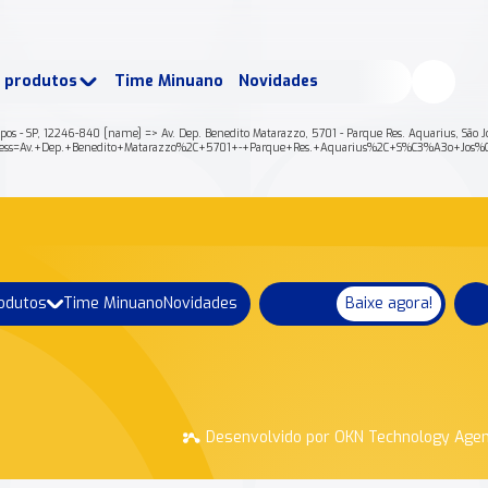
buscados:
Produtos
e produtos
Time Minuano
Novidades
uano Rende +
Nossa história
ampos - SP, 12246-840 [name] => Av. Dep. Benedito Matarazzo, 5701 - Parque Res. Aquarius, São
on?address=Av.+Dep.+Benedito+Matarazzo%2C+5701+-+Parque+Res.+Aquarius%2C+S%C3%A3o+J
rodutos
Time Minuano
Novidades
Baixe agora!
Desenvolvido por OKN Technology Age