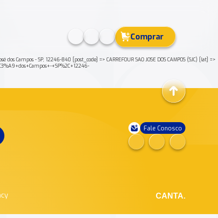
Comprar
 José dos Campos - SP, 12246-840 [post_code] => CARREFOUR SAO JOSE DOS CAMPOS (SJC) [lat] =>
os%C3%A9+dos+Campos+-+SP%2C+12246-
Fale Conosco
ncy
CANTA.