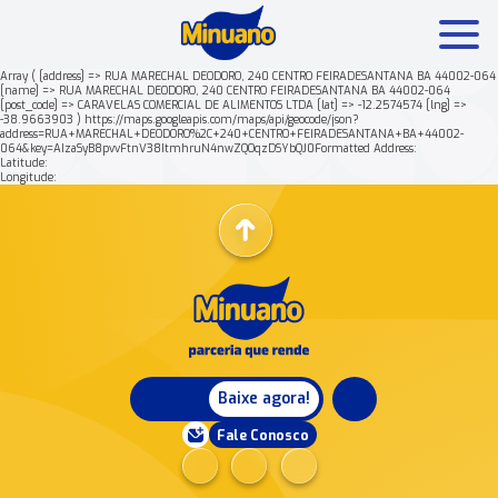
Array ( [address] => RUA MARECHAL DEODORO, 240 CENTRO FEIRADESANTANA BA 44002-064
[name] => RUA MARECHAL DEODORO, 240 CENTRO FEIRADESANTANA BA 44002-064
[post_code] => CARAVELAS COMERCIAL DE ALIMENTOS LTDA [lat] => -12.2574574 [lng] =>
Mais buscados:
Produtos
Minuano Rende +
-38.9663903 ) https://maps.googleapis.com/maps/api/geocode/json?
address=RUA+MARECHAL+DEODORO%2C+240+CENTRO+FEIRADESANTANA+BA+44002-
064&key=AIzaSyB8pvvFtnV38ItmhruN4nwZQOqzDSYbQJ0Formatted Address:
Latitude:
Nossa história
Longitude:
Baixe agora!
Fale Conosco