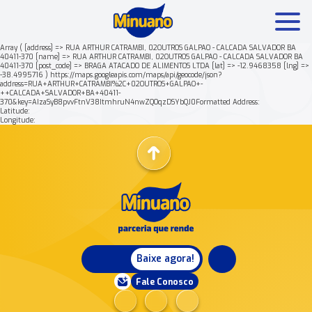
Array ( [address] => RUA ARTHUR CATRAMBI, 02OUTROS GALPAO - CALCADA SALVADOR BA
40411-370 [name] => RUA ARTHUR CATRAMBI, 02OUTROS GALPAO - CALCADA SALVADOR BA
40411-370 [post_code] => BRAGA ATACADO DE ALIMENTOS LTDA [lat] => -12.9468358 [lng] =>
Mais buscados:
Produtos
Minuano Rende +
-38.4995716 ) https://maps.googleapis.com/maps/api/geocode/json?
address=RUA+ARTHUR+CATRAMBI%2C+02OUTROS+GALPAO+-
++CALCADA+SALVADOR+BA+40411-
370&key=AIzaSyB8pvvFtnV38ItmhruN4nwZQOqzDSYbQJ0Formatted Address:
Nossa história
Latitude:
Longitude:
Baixe agora!
Fale Conosco