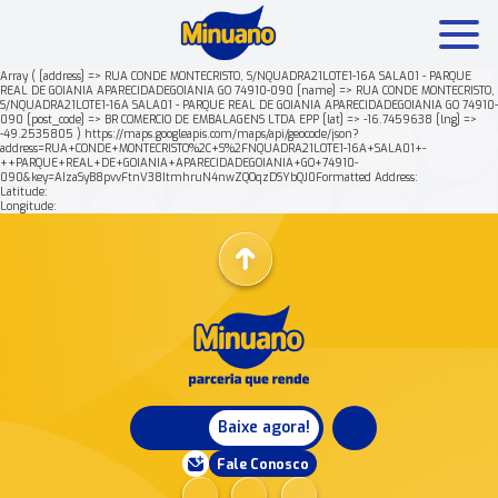
Array ( [address] => RUA CONDE MONTECRISTO, S/NQUADRA21LOTE1-16A SALA01 - PARQUE
REAL DE GOIANIA APARECIDADEGOIANIA GO 74910-090 [name] => RUA CONDE MONTECRISTO,
S/NQUADRA21LOTE1-16A SALA01 - PARQUE REAL DE GOIANIA APARECIDADEGOIANIA GO 74910-
Mais buscados:
Produtos
Minuano Rende +
090 [post_code] => BR COMERCIO DE EMBALAGENS LTDA EPP [lat] => -16.7459638 [lng] =>
-49.2535805 ) https://maps.googleapis.com/maps/api/geocode/json?
address=RUA+CONDE+MONTECRISTO%2C+S%2FNQUADRA21LOTE1-16A+SALA01+-
++PARQUE+REAL+DE+GOIANIA+APARECIDADEGOIANIA+GO+74910-
Nossa história
090&key=AIzaSyB8pvvFtnV38ItmhruN4nwZQOqzDSYbQJ0Formatted Address:
Latitude:
Longitude:
Baixe agora!
Fale Conosco