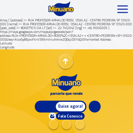
Array ( [address] => RUA PROFESSOR ARNALDO ROSSI, 13SALA2 - CENTRO PEDREIRA SP 13920-
000 [name] => RUA PROFESSOR ARNALDO ROSSI, 13SALA2 - CENTRO PEDREIRA SP 13920-000
[post_code] => BONETTO E CIA LT [lat] => -22.7412042 [lng] => -46.9006605 )
Mais buscados:
Produtos
Minuano Rende +
https://maps.googleapis.com/maps/api/geocode/json?
address=RUA+PROFESSOR+ARNALDO+ROSSI%2C+13SALA2+-++CENTRO+PEDREIRA+SP+13920-
000&key=AIzaSyB8pvvFtnV38ItmhruN4nwZQOqzDSYbQJ0Formatted Address:
Latitude:
Nossa história
Longitude:
Baixe agora!
Fale Conosco