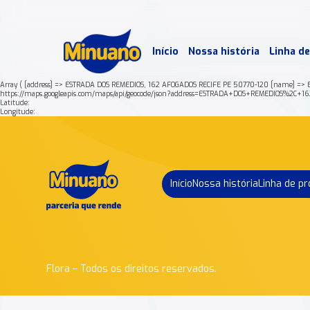
Mais 
Início
Nossa história
Linha d
Min
Array ( [address] => ESTRADA DOS REMEDIOS, 162 AFOGADOS RECIFE PE 50770-120 [name] =>
https://maps.googleapis.com/maps/api/geocode/json?address=ESTRADA+DOS+REMEDIOS%2
Latitude:
Longitude:
Início
Nossa história
Linha de p
Flora – Todos os direitos reservados.