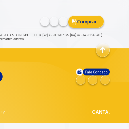
Comprar
MERCADOS DO NORDESTE LTDA [lat] => -8.0787075 [lng] => -34.9064648 )
rmatted Address:
Fale Conosco
ncy
CANTA.