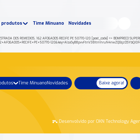
buscados:
Produtos
e produtos
Time Minuano
Novidades
uano Rende +
Nossa história
 ESTRADA DOS REMEDIOS, 162 AFOGADOS RECIFE PE 50770-120 [post_code] => BOMPRECO SUPER
C+162+AFOGADOS+RECIFE+PE+50770-120&key=AIzaSyB8pvvFtnV38ItmhruN4nwZQOqzDSYbQJ0Fo
rodutos
Time Minuano
Novidades
Baixe agora!
Desenvolvido por OKN Technology Age