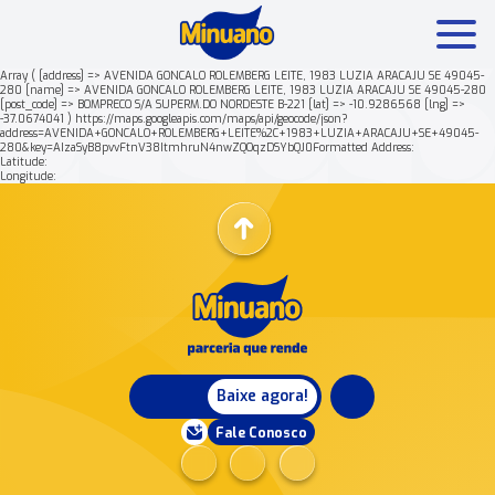
Array ( [address] => AVENIDA GONCALO ROLEMBERG LEITE, 1983 LUZIA ARACAJU SE 49045-
280 [name] => AVENIDA GONCALO ROLEMBERG LEITE, 1983 LUZIA ARACAJU SE 49045-280
[post_code] => BOMPRECO S/A SUPERM.DO NORDESTE B-221 [lat] => -10.9286568 [lng] =>
Mais buscados:
Produtos
Minuano Rende +
-37.0674041 ) https://maps.googleapis.com/maps/api/geocode/json?
address=AVENIDA+GONCALO+ROLEMBERG+LEITE%2C+1983+LUZIA+ARACAJU+SE+49045-
280&key=AIzaSyB8pvvFtnV38ItmhruN4nwZQOqzDSYbQJ0Formatted Address:
Latitude:
Nossa história
Longitude:
Baixe agora!
Fale Conosco