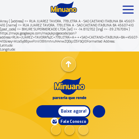
Array ( [address] => RUA JUAREZ TAVORA, 778LETRA A - SAO CAETANO ITABUNA BA 45607-
410 [name] => RUA JUAREZ TAVORA, 778LETRA A - SAO CAETANO ITABUNA BA 45607-410
[post_code] => BIKURE SUPERMERCADO LTDA [lat] => -14.8112702 [lng] => -39.2767084 )
Mais buscados:
Produtos
Minuano Rende +
https://maps.googleapis.com/maps/api/geocode/json?
address=RUA+JUAREZ+TAVORA%2C+778LETRA+A+-++SAO+CAETANO+ITABUNA+BA+45607-
410&key=AIzaSyB8pvvFtnV38ItmhruN4nwZQOqzDSYbQJ0Formatted Address:
Latitude:
Nossa história
Longitude:
Baixe agora!
Fale Conosco