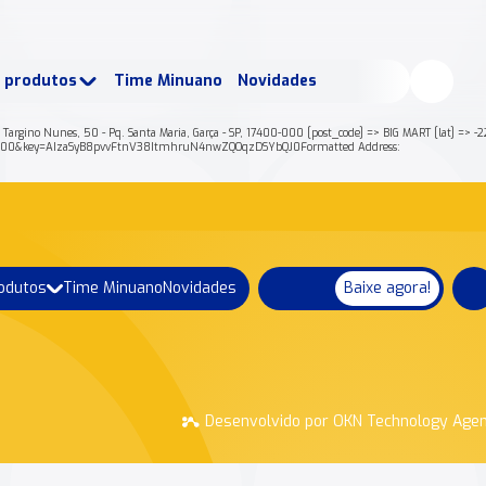
buscados:
Produtos
e produtos
Time Minuano
Novidades
uano Rende +
Nossa história
R. Targino Nunes, 50 - Pq. Santa Maria, Garça - SP, 17400-000 [post_code] => BIG MART [lat] =
000&key=AIzaSyB8pvvFtnV38ItmhruN4nwZQOqzDSYbQJ0Formatted Address:
rodutos
Time Minuano
Novidades
Baixe agora!
Desenvolvido por OKN Technology Age