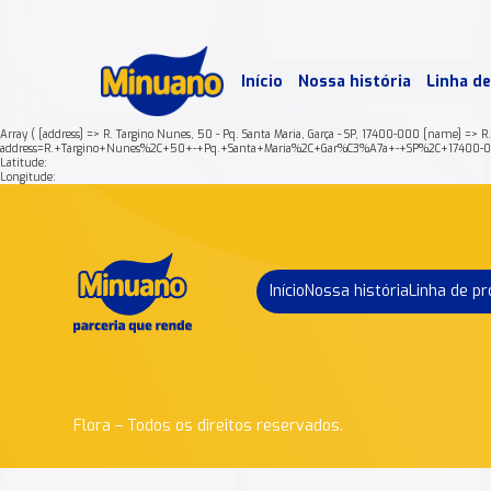
Mais 
Início
Nossa história
Linha d
Min
Array ( [address] => R. Targino Nunes, 50 - Pq. Santa Maria, Garça - SP, 17400-000 [name] => 
address=R.+Targino+Nunes%2C+50+-+Pq.+Santa+Maria%2C+Gar%C3%A7a+-+SP%2C+17400-
Latitude:
Longitude:
Início
Nossa história
Linha de p
Flora – Todos os direitos reservados.