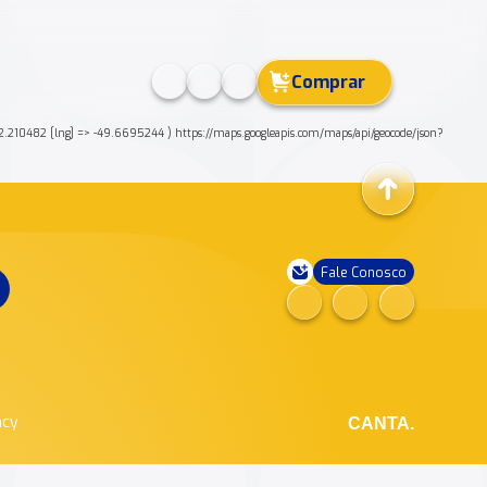
Comprar
> -22.210482 [lng] => -49.6695244 ) https://maps.googleapis.com/maps/api/geocode/json?
Fale Conosco
ncy
CANTA.