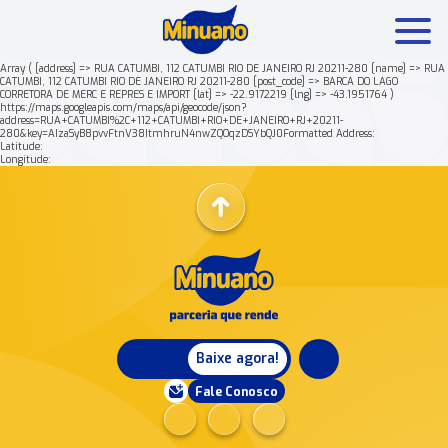
Array ( [address] => RUA CATUMBI, 112 CATUMBI RIO DE JANEIRO RJ 20211-280 [name] => RUA
CATUMBI, 112 CATUMBI RIO DE JANEIRO RJ 20211-280 [post_code] => BARCA DO LAGO
CORRETORA DE MERC E REPRES E IMPORT [lat] => -22.9172219 [lng] => -43.1951764 )
Mais buscados:
Produtos
Minuano Rende +
https://maps.googleapis.com/maps/api/geocode/json?
address=RUA+CATUMBI%2C+112+CATUMBI+RIO+DE+JANEIRO+RJ+20211-
280&key=AIzaSyB8pvvFtnV38ItmhruN4nwZQOqzDSYbQJ0Formatted Address:
Latitude:
Nossa história
Longitude:
Baixe agora!
Fale Conosco