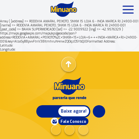
Array ( [address] => RODOVIA AMARAL PEIXOTO, SNKM 15 LOJA 6 - INOA MARICA RJ 24900-001
[name] => RODOVIA AMARAL PEIXOTO, SNKM 15 LOJA 6 - INOA MARICA RJ 24900-001
[post_code] => BAHIA SUPERMERCADO [lat] => -22.9009922 [lng] => -42.9576329 )
Mais buscados:
Produtos
Minuano Rende +
https://maps.googleapis.com/maps/api/geocode/json?
address=RODOVIA+AMARAL+PEIXOTO%2C+SNKM+15+LOJA+6+-++INOA+MARICA+RJ+24900-
001&key=AIzaSyB8pvvFtnV38ItmhruN4nwZQOqzDSYbQJ0Formatted Address:
Latitude:
Nossa história
Longitude:
Baixe agora!
Fale Conosco