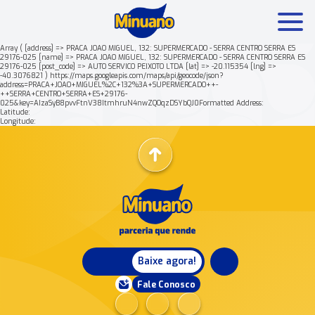
Array ( [address] => PRACA JOAO MIGUEL, 132: SUPERMERCADO - SERRA CENTRO SERRA ES
29176-025 [name] => PRACA JOAO MIGUEL, 132: SUPERMERCADO - SERRA CENTRO SERRA ES
29176-025 [post_code] => AUTO SERVICO PEIXOTO LTDA [lat] => -20.115354 [lng] =>
Mais buscados:
Produtos
Minuano Rende +
-40.3076821 ) https://maps.googleapis.com/maps/api/geocode/json?
address=PRACA+JOAO+MIGUEL%2C+132%3A+SUPERMERCADO++-
++SERRA+CENTRO+SERRA+ES+29176-
025&key=AIzaSyB8pvvFtnV38ItmhruN4nwZQOqzDSYbQJ0Formatted Address:
Nossa história
Latitude:
Longitude:
Baixe agora!
Fale Conosco