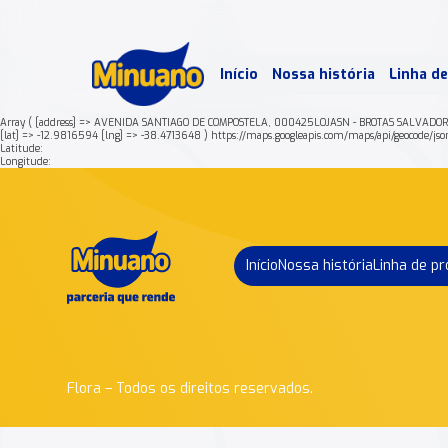
Mais 
Início
Nossa história
Linha d
Min
Array ( [address] => AVENIDA SANTIAGO DE COMPOSTELA, 000425LOJASN - BROTAS SALVADO
[lat] => -12.9816594 [lng] => -38.4713648 ) https://maps.googleapis.com/maps/api/
Latitude:
Longitude:
Início
Nossa história
Linha de p
Flora – Todos os direitos reservados.