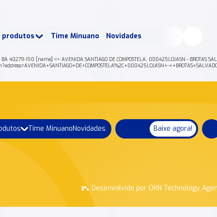
buscados:
Produtos
e produtos
Time Minuano
Novidades
uano Rende +
Nossa história
R BA 40279-150 [name] => AVENIDA SANTIAGO DE COMPOSTELA, 000425LOJASN - BROTAS SALV
geocode/json?address=AVENIDA+SANTIAGO+DE+COMPOSTELA%2C+000425LOJASN+-++BROTAS+SAL
rodutos
Time Minuano
Novidades
Baixe agora!
Desenvolvido por OKN Technology Age