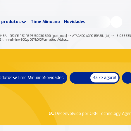
buscados:
Produtos
e produtos
Time Minuano
Novidades
uano Rende +
Nossa história
48A - RECIFE RECIFE PE 50030-390 [post_code] => ATACADO AGRO BRASIL [lat] => -8.0586336 
8ItmhruN4nwZQOqzDSYbQJ0Formatted Address:
rodutos
Time Minuano
Novidades
Baixe agora!
Desenvolvido por OKN Technology Age