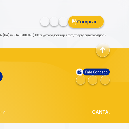
Comprar
[lng] => -34.8708343 ) https://maps.googleapis.com/maps/api/geocode/json?
Fale Conosco
ncy
CANTA.