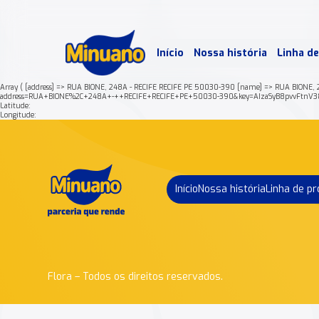
Mais 
Início
Nossa história
Linha d
Min
Array ( [address] => RUA BIONE, 248A - RECIFE RECIFE PE 50030-390 [name] => RUA BIONE, 2
address=RUA+BIONE%2C+248A+-++RECIFE+RECIFE+PE+50030-390&key=AIzaSyB8pvvFtnV3
Latitude:
Longitude:
Início
Nossa história
Linha de p
Flora – Todos os direitos reservados.