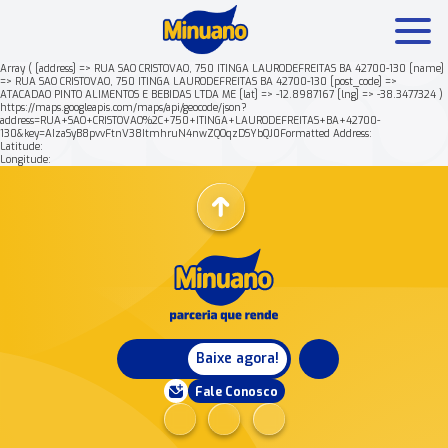
Array ( [address] => RUA SAO CRISTOVAO, 750 ITINGA LAURODEFREITAS BA 42700-130 [name]
=> RUA SAO CRISTOVAO, 750 ITINGA LAURODEFREITAS BA 42700-130 [post_code] =>
ATACADAO PINTO ALIMENTOS E BEBIDAS LTDA ME [lat] => -12.8987167 [lng] => -38.3477324 )
Mais buscados:
Produtos
Minuano Rende +
https://maps.googleapis.com/maps/api/geocode/json?
address=RUA+SAO+CRISTOVAO%2C+750+ITINGA+LAURODEFREITAS+BA+42700-
130&key=AIzaSyB8pvvFtnV38ItmhruN4nwZQOqzDSYbQJ0Formatted Address:
Latitude:
Nossa história
Longitude:
Baixe agora!
Fale Conosco