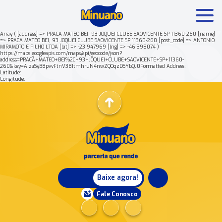
Array ( [address] => PRACA MATEO BEI, 93 JOQUEI CLUBE SAOVICENTE SP 11360-260 [name]
=> PRACA MATEO BEI, 93 JOQUEI CLUBE SAOVICENTE SP 11360-260 [post_code] => ANTONIO
MIRAMOTO E FILHO LTDA [lat] => -23.947969 [lng] => -46.398074 )
Mais buscados:
Produtos
Minuano Rende +
https://maps.googleapis.com/maps/api/geocode/json?
address=PRACA+MATEO+BEI%2C+93+JOQUEI+CLUBE+SAOVICENTE+SP+11360-
260&key=AIzaSyB8pvvFtnV38ItmhruN4nwZQOqzDSYbQJ0Formatted Address:
Latitude:
Nossa história
Longitude:
Baixe agora!
Fale Conosco