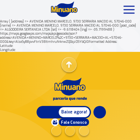
Array ( [address] => AVENIDA MENINO MARCELO, 9730 SERRARIA MACEIO AL 57046-000
[name] => AVENIDA MENINO MARCELO, 9730 SERRARIA MACEIO AL 57046-000 [post_code]
=> ALGODOEIRA SERTANEJA LTDA [lat] => -9.6118404 [lng] => -35.7199488 )
Mais buscados:
Produtos
Minuano Rende +
https://maps.googleapis.com/maps/api/geocode/json?
address=AVENIDA+MENINO+MARCELO%2C+9730+SERRARIA+MACEIO+AL+57046-
000&key=AIzaSyB8pvvFtnV38ItmhruN4nwZQOqzDSYbQJ0Formatted Address:
Latitude:
Nossa história
Longitude:
Baixe agora!
Fale Conosco