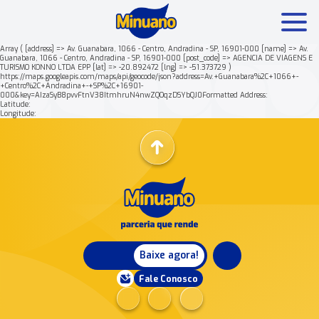
Array ( [address] => Av. Guanabara, 1066 - Centro, Andradina - SP, 16901-000 [name] => Av.
Guanabara, 1066 - Centro, Andradina - SP, 16901-000 [post_code] => AGENCIA DE VIAGENS E
TURISMO KONNO LTDA EPP [lat] => -20.892472 [lng] => -51.373729 )
Mais buscados:
Produtos
Minuano Rende +
https://maps.googleapis.com/maps/api/geocode/json?address=Av.+Guanabara%2C+1066+-
+Centro%2C+Andradina+-+SP%2C+16901-
000&key=AIzaSyB8pvvFtnV38ItmhruN4nwZQOqzDSYbQJ0Formatted Address:
Latitude:
Nossa história
Longitude:
Baixe agora!
Fale Conosco