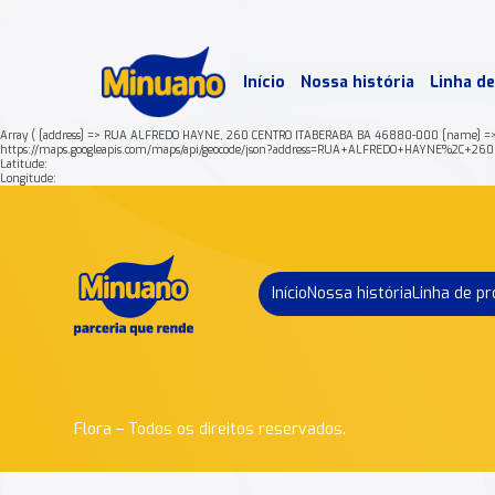
Mais 
Início
Nossa história
Linha d
Min
Array ( [address] => RUA ALFREDO HAYNE, 260 CENTRO ITABERABA BA 46880-000 [name] =>
https://maps.googleapis.com/maps/api/geocode/json?address=RUA+ALFREDO+HAYNE%2C
Latitude:
Longitude:
Início
Nossa história
Linha de p
Flora – Todos os direitos reservados.