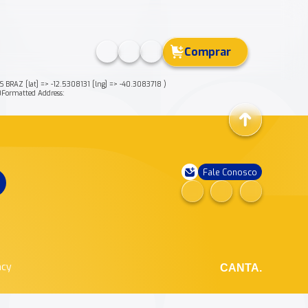
Comprar
AZ [lat] => -12.5308131 [lng] => -40.3083718 )
ormatted Address:
Fale Conosco
ncy
CANTA.