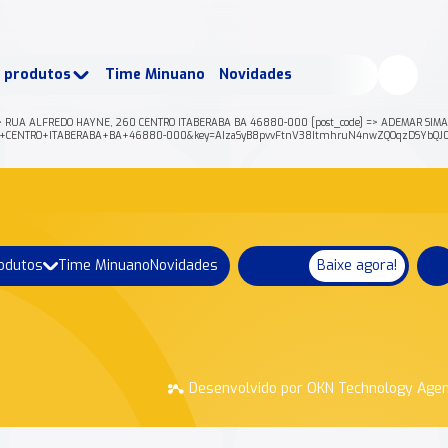
buscados:
Produtos
e produtos
Time Minuano
Novidades
uano Rende +
Nossa história
 RUA ALFREDO HAYNE, 260 CENTRO ITABERABA BA 46880-000 [post_code] => ADEMAR SIMAS BR
+260+CENTRO+ITABERABA+BA+46880-000&key=AIzaSyB8pvvFtnV38ItmhruN4nwZQOqzDSYbQJ0F
rodutos
Time Minuano
Novidades
Baixe agora!
Desenvolvido por OKN Technology Age