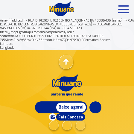
Array ( [address] => RUA D. PEDRO II, 102 CENTRO ALAGOINHAS BA 48005-135 [name] => RUA
D. PEDRO II, 102 CENTRO ALAGOINHAS BA 48005-135 [post_code] => ADEMAR SANDES
VASCONCELOS [lat] => -12.1358244 [lng] => -38.4223332 )
Mais buscados:
Produtos
Minuano Rende +
https://maps.googleapis.com/maps/api/geocode/json?
address=RUA+D.+PEDRO+II%2C+102+CENTRO+ALAGOINHAS+BA+48005-
135&key=AIzaSyB8pvvFtnV38ItmhruN4nwZQOqzDSYbQJ0Formatted Address:
Latitude:
Nossa história
Longitude:
Baixe agora!
Fale Conosco